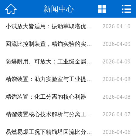



新闻中心
网站首页

公司简介
小试放大皆适用：振动萃取塔优势解析
2026-04-10
产品与服务
回流比控制装置，精馏实验的实用控制帮手
2026-04-09
新闻中心
防爆耐用、可放大：工业级金属转盘萃取塔详解
2026-04-09
技术实力
精馏装置：助力实验室与工业提纯精准化
2026-04-08
公司资质
精馏装置：化工分离的核心利器
2026-04-08
人才招聘
精馏装置核心技术解析与分离工程行业研究进展
2026-04-07
视频中心
联系我们
易燃易爆工况下精馏塔回流比分配器的性能优化与应用
2026-04-06